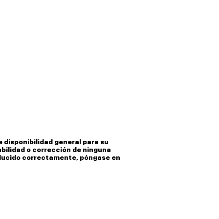
 disponibilidad general para su
iabilidad o corrección de ninguna
raducido correctamente, póngase en