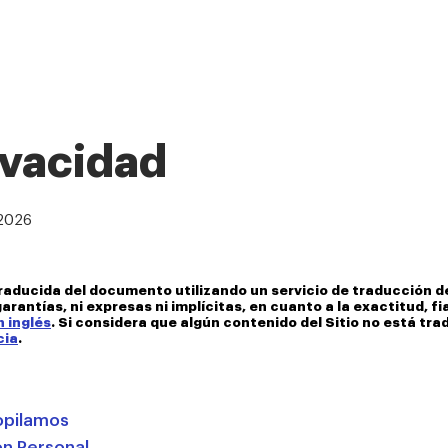
ivacidad
 2026
raducida del documento utilizando un servicio de traducción de
garantías, ni expresas ni implícitas, en cuanto a la exactitud, f
 inglés
. Si considera que algún contenido del Sitio no está t
cia
.
opilamos
n Personal