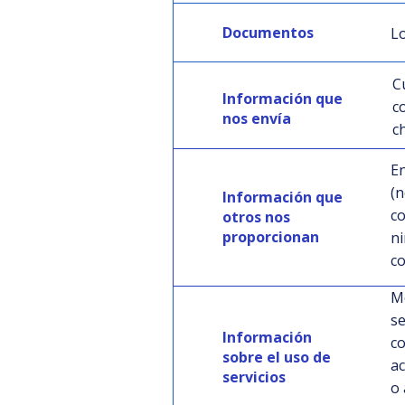
Documentos
Lo
C
Información que
c
nos envía
c
En
(n
Información que
co
otros nos
proporcionan
ni
co
Mo
se
Información
co
Información
sobre el uso de
ac
sobre el uso de
servicios
o 
los servicios