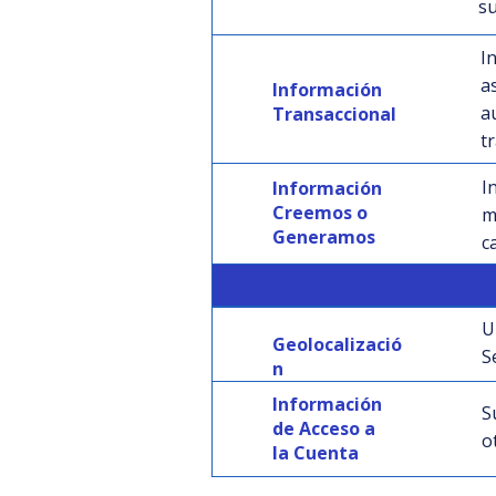
su
I
a
Información
a
Transaccional
t
I
Información
Creemos o
m
Generamos
c
Geolocaliza
ción
U
Geolocalizació
S
n
Información
S
de Acceso a
o
la Cuenta