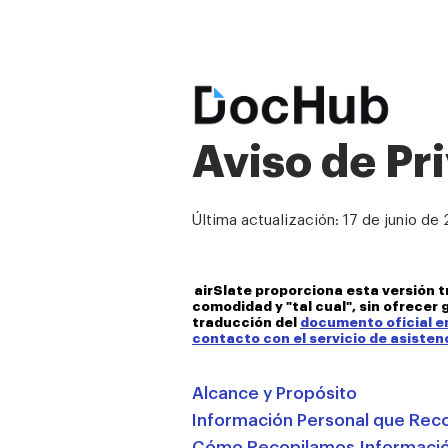
Aviso de Pr
Última actualización: 17 de junio de
airSlate proporciona esta versión t
comodidad y "tal cual", sin ofrecer 
traducción del
documento oficial en
contacto con el servicio de asisten
Alcance y Propósito
Información Personal que Rec
Cómo Recopilamos Informació