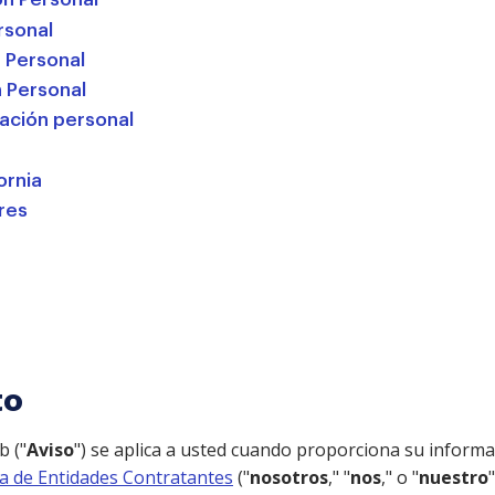
rsonal
 Personal
 Personal
mación personal
ornia
res
to
b ("
Aviso
") se aplica a usted cuando proporciona su inform
a de Entidades Contratantes
("
nosotros
," "
nos
," o "
nuestro